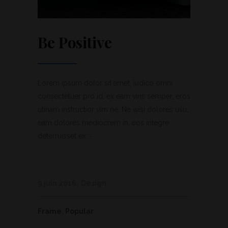
Be Positive
Lorem ipsum dolor sit amet, iudico omni
consectetuer pro id, ex eam viris semper, eros
utinam instructior vim ne. Ne wisi dolores usu,
eam dolores mediocrem in, eos integre
deterruisset ex....
9 juin 2016
Design
Frame
,
Popular