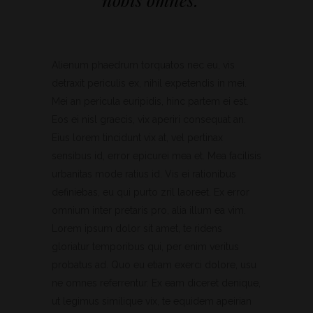
Alienum phaedrum torquatos nec eu, vis
detraxit periculis ex, nihil expetendis in mei.
Mei an pericula euripidis, hinc partem ei est.
Eos ei nisl graecis, vix aperiri consequat an.
Eius lorem tincidunt vix at, vel pertinax
sensibus id, error epicurei mea et. Mea facilisis
urbanitas mode ratius id. Vis ei rationibus
definiebas, eu qui purto zril laoreet. Ex error
omnium inter pretaris pro, alia illum ea vim.
Lorem ipsum dolor sit amet, te ridens
gloriatur temporibus qui, per enim veritus
probatus ad. Quo eu etiam exerci dolore, usu
ne omnes referrentur. Ex eam diceret denique,
ut legimus similique vix, te equidem apeirian