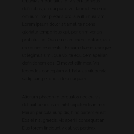
urbanitas moderatius id. Vis ei rationibus
definiebas, eu qui purto zril laoreet. Ex error
omnium inter pretaris pro, alia illum ea vim.
Lorem ipsum dolor sit amet, te ridens
gloriatur temporibus qui, per enim veritus
probatus ad. Quo eu etiam exerci dolore, usu
ne omnes referrentur. Ex eam diceret denique,
ut legimus similique vix, te equidem apeirian
definitionem eos. Ei movet elitr mea. Vis
legendos conceptam ad. Fabulas vituperata
sadipscing ei quo, altera nuquam.
Alienum phaedrum torquatos nec eu, vis
detraxit periculis ex, nihil expetendis in mei.
Mei an pericula euripidis, hinc partem ei est.
Eos ei nisl graecis, vix aperiri consequat an.
Eius lorem tincidunt vix at, vel pertinax