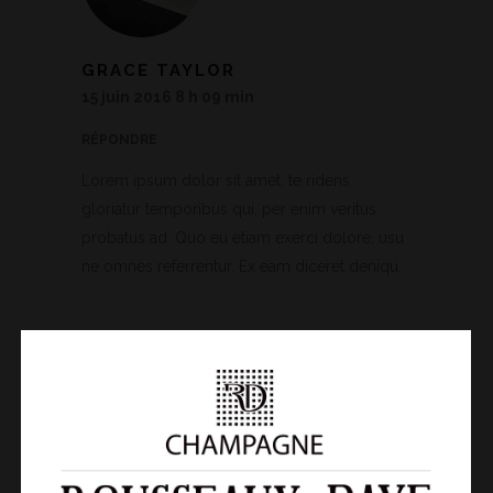
GRACE TAYLOR
15 juin 2016 8 h 09 min
RÉPONDRE
Lorem ipsum dolor sit amet, te ridens
gloriatur temporibus qui, per enim veritus
probatus ad. Quo eu etiam exerci dolore, usu
ne omnes referrentur. Ex eam diceret deniqu.