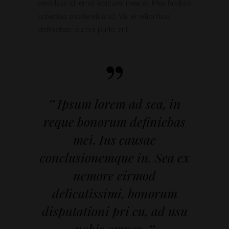
sensibus id, error epicurei mea et. Mea facilisis
urbanitas moderatius id. Vis ei rationibus
definiebas, eu qui purto zril.
”
’’ Ipsum lorem ad sea, in
reque bonorum definiebas
mei. Ius causae
conclusionemque in. Sea ex
nemore eirmod
delicatissimi, bonorum
disputationi pri cu, ad usu
nobis omnes. ’’