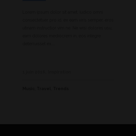
Lorem ipsum dolor sit amet, iudico omni
consectetuer pro id, ex eam viris semper, eros
utinam instructior vim ne. Ne wisi dolores usu,
eam dolores mediocrem in, eos integre
deterruisset ex....
1 juin 2016
Inspiration
Music
,
Travel
,
Trends