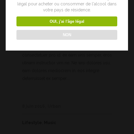
légal pour acheter ou consommer de l'alcool dans
votre pays de résidence.
Breeze Blocks
OUI, j'ai l'âge légal
NON
Lorem ipsum dolor sit amet, iudico omni
consectetuer pro id, ex eam viris semper, eros
utinam instructior vim ne. Ne wisi dolores usu,
eam dolores mediocrem in, eos integre
deterruisset ex semper....
8 juin 2016
Urban
Lifestyle
,
Music