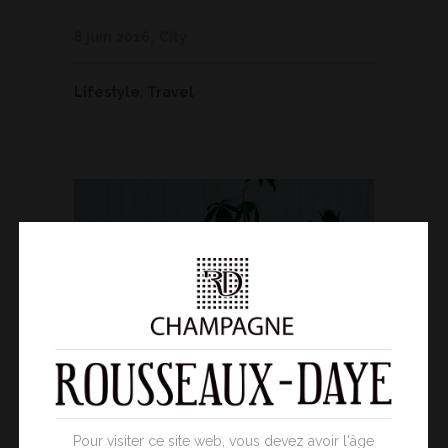
8 juin 2016
City
Lifestyle
,
Travel
Pour visiter ce site web, vous devez avoir l'âge