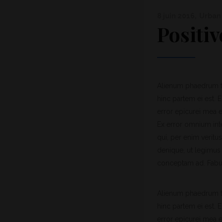
8 juin 2016
Urban
Positiv
Alienum phaedrum tor
hinc partem ei est. E
error epicurei mea et
Ex error omnium inte
qui, per enim veritu
denique, ut legimus 
conceptam ad. Fabul
Alienum phaedrum tor
hinc partem ei est. E
error epicurei mea et