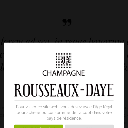
”
 lorem ad sea, in reque bonorum 
 causae conclusionemque in. Sea
elicatissimi, bonorum disputatio
ad usu nobis omnes. ’’
Pour visiter ce site web, vous devez avoir l'âge légal
quatos nec eu, vis detraxit periculis ex, nihil expetendis in mei. Mei a
pour acheter ou consommer de l'alcool dans votre
os ei nisl graecis, vix aperiri consequat an. Eius lorem tincidunt vix at, 
pays de résidence.
. Mea facilisis urbanitas mode ratius id. Vis ei rationibus definiebas, eu