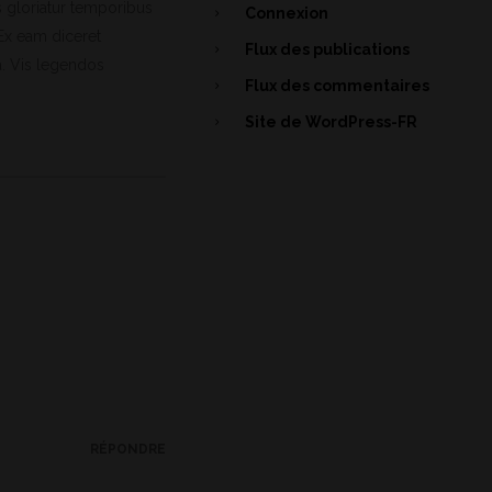
s gloriatur temporibus
Connexion
 Ex eam diceret
Flux des publications
a. Vis legendos
Flux des commentaires
Site de WordPress-FR
RÉPONDRE