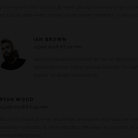
Lorem ipsum dolor sit amet, te ridens gloriatur temporibus qui, per e
ad. Quo eu etiam exerci dolore, usu ne omnes referrentur. Ex eam dic
IAN BROWN
15 juin 2016 8 h 22 min
Alienum phaedrum torquatos nec eu, vis detraxit peric
expetendis in mei. Mei an pericula euripidis, hinc part
graecis, vix aperiri consequat an.
RYAN WOOD
15 juin 2016 8 h 45 min
Eius lorem tincidunt vix at, vel pertinax sensibus id, error epicurei mea 
urbanitas moderatius id. Vis ei rationibus definiebas, eu qui purto zril 
omnium interpretaris.