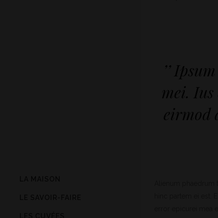
’’ Ipsum
mei. Ius
eirmod d
LA MAISON
Alienum phaedrum tor
hinc partem ei est. E
LE SAVOIR-FAIRE
error epicurei mea et
LES CUVÉES