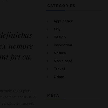
CATÉGORIES
Application
City
definiebas
Design
 ex nemore
Inspiration
Nature
ni pri cu,
Non classé
Travel
Urban
n pericula euripidis,
MÉTA
vel pertinax sensibus id,
 qui purto zril laoreet.