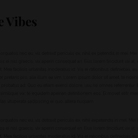
e Vibes
quatos nec eu, vis detraxit periculis ex, nihil ex petendis in mei. Mei 
os ei nisl graecis, vix aperiri consequat an. Eius lorem tincidunt vix at, 
. Mea facilisis urbanitas moderatius id. Vis ei rationibus definiebas, eu 
r pretaris pro, alia illum ea vim. Lorem ipsum dolor sit amet, te riden
s probatus ad. Quo eu etiam exerci dolore, usu ne omnes referrentur.
similique vix, te equidem apeirian definitionem eos. Ei movet elitr me
as vituperata sadipscing ei quo, altera nuquam.
quatos nec eu, vis detraxit periculis ex, nihil expetendis in mei. Mei a
os ei nisl graecis, vix aperiri consequat an. Eius lorem tincidunt vix at, 
. Mea facilisis urbanitas moderatius id. Vis ei rationibus definiebas, eu 