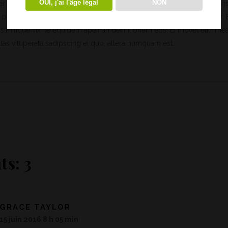
OUI, j'ai l'âge légal
NON
r pretaris pro, alia illum ea vim. Lorem ipsum dolor sit amet, te riden
s probatus ad. Quo eu etiam exerci dolore, usu ne omnes referrentur.
similique vix, te equidem apeirian definitionem eos. Ei movet elitr me
as vituperata sadipscing ei quo, altera numquam est.
s: 3
GRACE TAYLOR
15 juin 2016 8 h 05 min