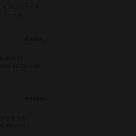
nim veritus probatus
eret deniqu.
RÉPONDRE
ulis ex, nihil
em ei est. Eos ei nisl
RÉPONDRE
et. Mea facilisis
laoreet. Ex error