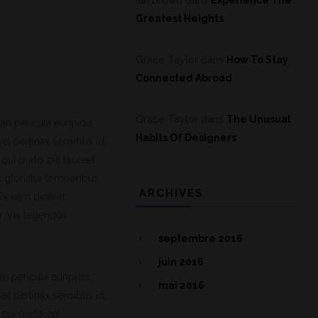
Ian Brown
dans
Experience The
Greatest Heights
Grace Taylor
dans
How To Stay
Connected Abroad
Grace Taylor
dans
The Unusual
an pericula euripidis,
Habits Of Designers
vel pertinax sensibus id,
qui purto zril laoreet.
s gloriatur temporibus
ARCHIVES
 Ex eam diceret
a. Vis legendos
septembre 2016
juin 2016
n pericula euripidis,
mai 2016
vel pertinax sensibus id,
qui purto zril.