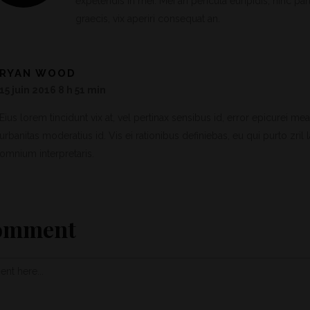
expetendis in mei. Mei an pericula euripidis, hinc part
graecis, vix aperiri consequat an.
RYAN WOOD
15 juin 2016 8 h 51 min
Eius lorem tincidunt vix at, vel pertinax sensibus id, error epicurei mea 
urbanitas moderatius id. Vis ei rationibus definiebas, eu qui purto zril 
omnium interpretaris.
Comment