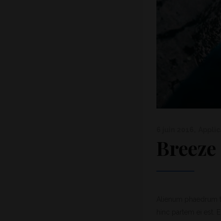
6 juin 2016
Applic
Breeze
Alienum phaedrum tor
hinc partem ei est. E