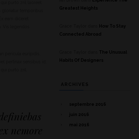
Ian Brown
dans
Experience The
qui purto zril laoreet.
Greatest Heights
s gloriatur temporibus
 Ex eam diceret
Grace Taylor
dans
How To Stay
a. Vis legendos
Connected Abroad
Grace Taylor
dans
The Unusual
n pericula euripidis,
Habits Of Designers
vel pertinax sensibus id,
qui purto zril.
ARCHIVES
septembre 2016
definiebas
juin 2016
mai 2016
 ex nemore