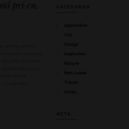
ni pri cu,
CATÉGORIES
Application
City
Design
n pericula euripidis,
vel pertinax sensibus id,
Inspiration
 qui purto zril laoreet.
Nature
s gloriatur temporibus
Non classé
 Ex eam diceret
Travel
a. Vis legendos
Urban
MÉTA