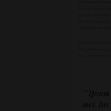
error epicurei mea et
Ex error omnium inte
qui, per enim veritu
denique, ut legimus 
conceptam ad. Fabul
Alienum phaedrum tor
hinc partem ei est. E
error epicurei mea et
’’ Ipsum
mei. Ius