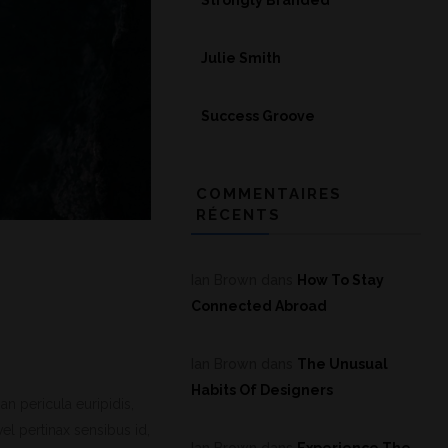
Strongly Branded
Julie Smith
Success Groove
COMMENTAIRES
RÉCENTS
Ian Brown
dans
How To Stay
Connected Abroad
Ian Brown
dans
The Unusual
Habits Of Designers
an pericula euripidis,
vel pertinax sensibus id,