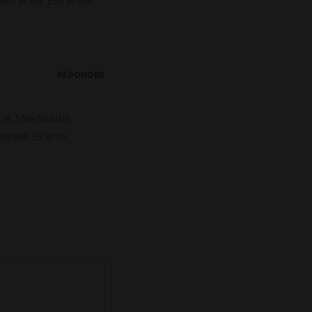
em ei est. Eos ei nisl
RÉPONDRE
et. Mea facilisis
laoreet. Ex error