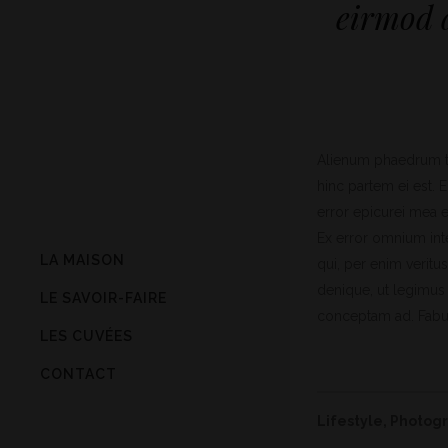
eirmod d
Alienum phaedrum tor
hinc partem ei est. E
error epicurei mea et
Ex error omnium inte
LA MAISON
qui, per enim veritu
denique, ut legimus 
LE SAVOIR-FAIRE
conceptam ad. Fabul
LES CUVÉES
CONTACT
Lifestyle
,
Photog