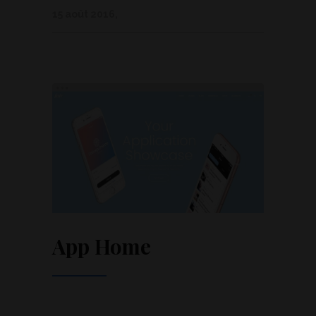
15 août 2016
App Home