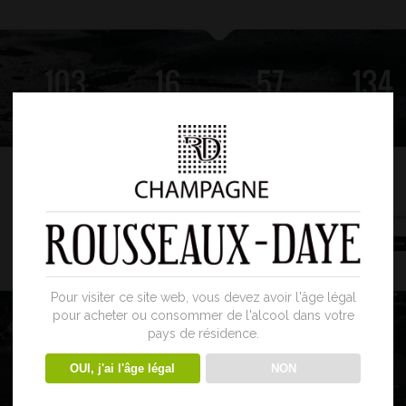
Pour visiter ce site web, vous devez avoir l'âge légal
pour acheter ou consommer de l'alcool dans votre
pays de résidence.
OUI, j'ai l'âge légal
NON