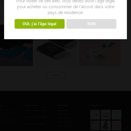
Pour visiter ce site web, vous devez avoir l'âge légal
pour acheter ou consommer de l'alcool dans votre
pays de résidence.
OUI, j'ai l'âge légal
NON