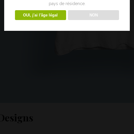
pays de résidence.
OUI, j'ai l'âge légal
NON
Designs