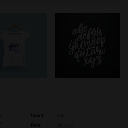
an
Client
Envato
em
Date
9 juin 2016