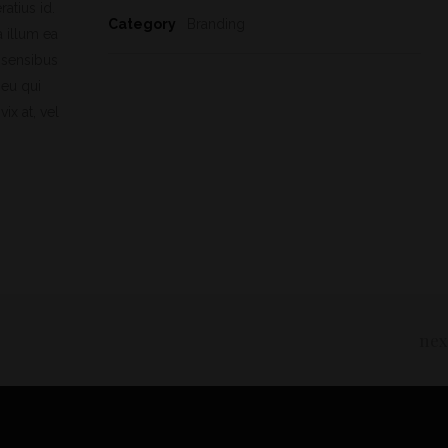
ratius id.
Category
Branding
a illum ea
x sensibus
 eu qui
ix at, vel
nex