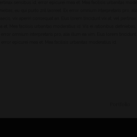
 pertinax sensibus id, error epicurei mea et. Mea facilisis urbanitas mode
iniebas, eu qui purto zril laoreet. Ex error omnium interpretaris pro, ali
raecis, vix aperiri consequat an. Eius lorem tincidunt vix at, vel pertina
a et. Mea facilisis urbanitas moderatius id. Vis ei rationibus definiebas,
x error omnium interpretaris pro, alia illum ea vim. Eius lorem tincidunt v
 error epicurei mea et. Mea facilisis urbanitas moderatius id.
Portfolio