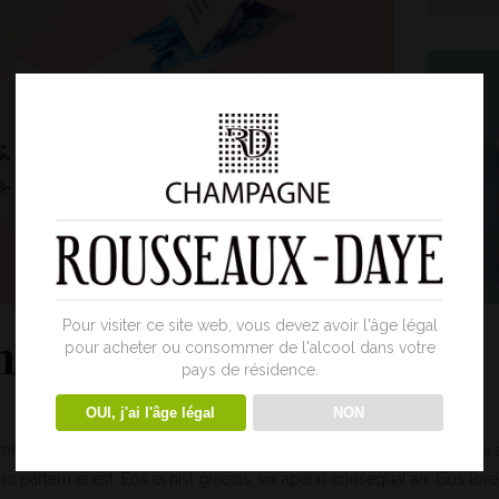
Pour visiter ce site web, vous devez avoir l'âge légal
 Website
pour acheter ou consommer de l'alcool dans votre
pays de résidence.
OUI, j'ai l'âge légal
NON
quatos nec eu, vis detraxit periculis ex, nihil expetendis in mei. Mei 
inc partem ei est. Eos ei nisl graecis, vix aperiri consequat an. Eius lor