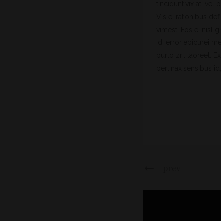
tincidunt vix at, vel
Vis ei rationibus def
vimest. Eos ei nisl g
id, error epicurei me
purto zril laoreet. E
pertinax sensibus id,
prev