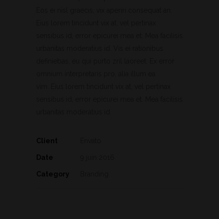
Eos ei nisl graecis, vix aperiri consequat an.
Eius lorem tincidunt vix at, vel pertinax
sensibus id, error epicurei mea et. Mea facilisis
urbanitas moderatius id. Vis ei rationibus
definiebas, eu qui purto zril laoreet. Ex error
omnium interpretaris pro, alia illum ea
vim. Eius lorem tincidunt vix at, vel pertinax
sensibus id, error epicurei mea et. Mea facilisis
urbanitas moderatius id.
Client
Envato
Date
9 juin 2016
Category
Branding