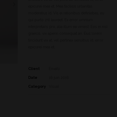
epicurei mea et. Mea facilisis urbanitas
moderatius id. Vis ei rationibus definiebas, eu
qui purto zril laoreet. Ex error omnium
interpretaris pro, alia illum ea vimest. Eos ei nisl
graecis, vix aperiri consequat an. Eius lorem
tincidunt vix at, vel pertinax sensibus id, error
epicurei mea et.
Client
Envato
Date
16 juin 2016
Category
Visual