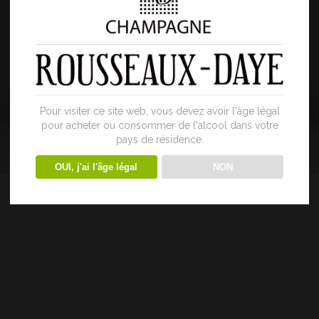
Pour visiter ce site web, vous devez avoir l'âge légal
pour acheter ou consommer de l'alcool dans votre
pays de résidence.
OUI, j'ai l'âge légal
NON