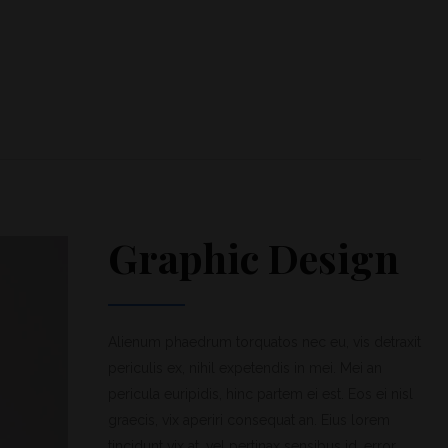
Graphic Design
Alienum phaedrum torquatos nec eu, vis detraxit
periculis ex, nihil expetendis in mei. Mei an
pericula euripidis, hinc partem ei est. Eos ei nisl
graecis, vix aperiri consequat an. Eius lorem
tincidunt vix at, vel pertinax sensibus id, error