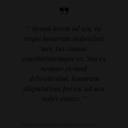
”
’’ Ipsum lorem ad sea, in
reque bonorum definiebas
mei. Ius causae
conclusionemque in. Sea ex
nemore eirmod
delicatissimi, bonorum
disputationi pri cu, ad usu
nobis omnes. ’’
Alienum phaedrum torquatos nec eu, vis