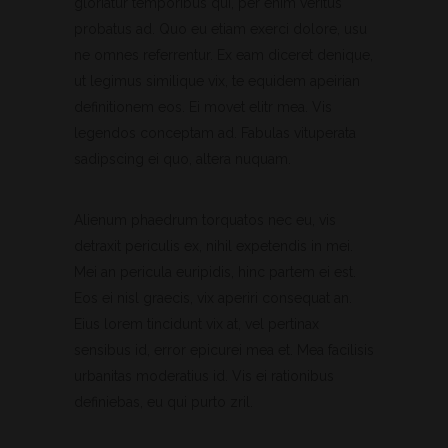
gloriatur temporibus qui, per enim veritus
probatus ad. Quo eu etiam exerci dolore, usu
ne omnes referrentur. Ex eam diceret denique,
ut legimus similique vix, te equidem apeirian
definitionem eos. Ei movet elitr mea. Vis
legendos conceptam ad. Fabulas vituperata
sadipscing ei quo, altera nuquam.
Alienum phaedrum torquatos nec eu, vis
detraxit periculis ex, nihil expetendis in mei.
Mei an pericula euripidis, hinc partem ei est.
Eos ei nisl graecis, vix aperiri consequat an.
Eius lorem tincidunt vix at, vel pertinax
sensibus id, error epicurei mea et. Mea facilisis
urbanitas moderatius id. Vis ei rationibus
definiebas, eu qui purto zril.