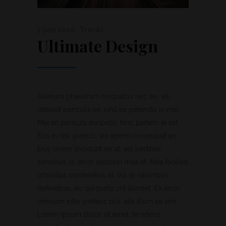
7 juin 2016
Travel
Ultimate Design
Alienum phaedrum torquatos nec eu, vis
detraxit periculis ex, nihil ex petendis in mei.
Mei an pericula euripidis, hinc partem ei est.
Eos ei nisl graecis, vix aperiri consequat an.
Eius lorem tincidunt vix at, vel pertinax
sensibus id, error epicurei mea et. Mea facilisis
urbanitas moderatius id. Vis ei rationibus
definiebas, eu qui purto zril laoreet. Ex error
omnium inter pretaris pro, alia illum ea vim.
Lorem ipsum dolor sit amet, te ridens