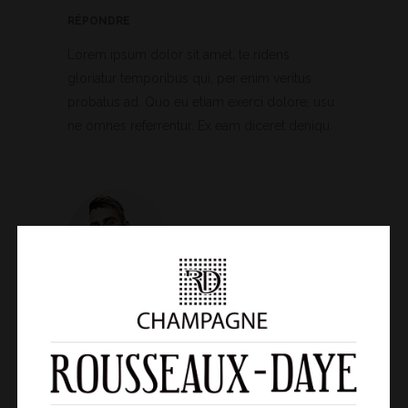
RÉPONDRE
Lorem ipsum dolor sit amet, te ridens
gloriatur temporibus qui, per enim veritus
probatus ad. Quo eu etiam exerci dolore, usu
ne omnes referrentur. Ex eam diceret deniqu.
IAN BROWN
15 juin 2016 8 h 25 min
RÉPONDRE
Alienum phaedrum torquatos nec eu, vis