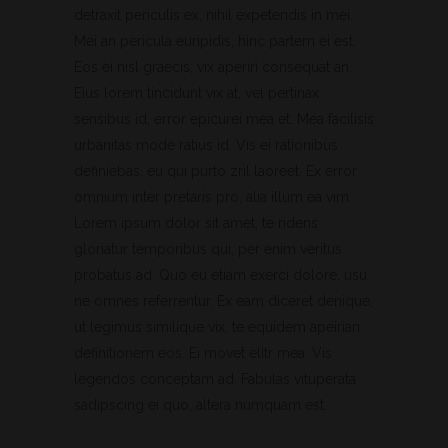
detraxit periculis ex, nihil expetendis in mei.
Mei an pericula euripidis, hinc partem ei est.
Eos ei nisl graecis, vix aperiri consequat an.
Eius lorem tincidunt vix at, vel pertinax
sensibus id, error epicurei mea et. Mea facilisis
urbanitas mode ratius id. Vis ei rationibus
definiebas, eu qui purto zril laoreet. Ex error
omnium inter pretaris pro, alia illum ea vim.
Lorem ipsum dolor sit amet, te ridens
gloriatur temporibus qui, per enim veritus
probatus ad. Quo eu etiam exerci dolore, usu
ne omnes referrentur. Ex eam diceret denique,
ut legimus similique vix, te equidem apeirian
definitionem eos. Ei movet elitr mea. Vis
legendos conceptam ad. Fabulas vituperata
sadipscing ei quo, altera numquam est.