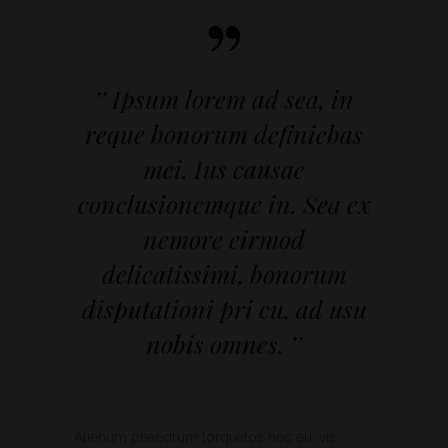
”
’’ Ipsum lorem ad sea, in
reque bonorum definiebas
mei. Ius causae
conclusionemque in. Sea ex
nemore eirmod
delicatissimi, bonorum
disputationi pri cu, ad usu
nobis omnes. ’’
Alienum phaedrum torquatos nec eu, vis