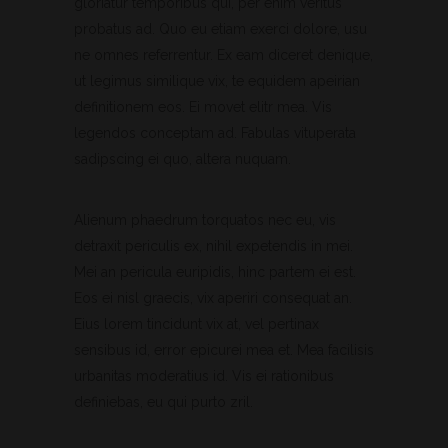
gloriatur temporibus qui, per enim veritus
probatus ad. Quo eu etiam exerci dolore, usu
ne omnes referrentur. Ex eam diceret denique,
ut legimus similique vix, te equidem apeirian
definitionem eos. Ei movet elitr mea. Vis
legendos conceptam ad. Fabulas vituperata
sadipscing ei quo, altera nuquam.
Alienum phaedrum torquatos nec eu, vis
detraxit periculis ex, nihil expetendis in mei.
Mei an pericula euripidis, hinc partem ei est.
Eos ei nisl graecis, vix aperiri consequat an.
Eius lorem tincidunt vix at, vel pertinax
sensibus id, error epicurei mea et. Mea facilisis
urbanitas moderatius id. Vis ei rationibus
definiebas, eu qui purto zril.