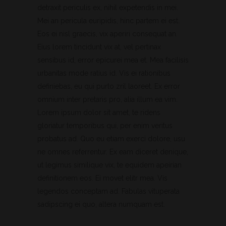
detraxit periculis ex, nihil expetendis in mei.
Mei an pericula euripidis, hinc partem ei est.
Eos ei nisl graecis, vix aperiri consequat an.
Eius lorem tincidunt vix at, vel pertinax
sensibus id, error epicurei mea et. Mea facilisis
urbanitas mode ratius id. Vis ei rationibus
definiebas, eu qui purto zril laoreet. Ex error
omnium inter pretaris pro, alia illum ea vim.
Lorem ipsum dolor sit amet, te ridens
gloriatur temporibus qui, per enim veritus
probatus ad. Quo eu etiam exerci dolore, usu
ne omnes referrentur. Ex eam diceret denique,
ut legimus similique vix, te equidem apeirian
definitionem eos. Ei movet elitr mea. Vis
legendos conceptam ad. Fabulas vituperata
sadipscing ei quo, altera numquam est.