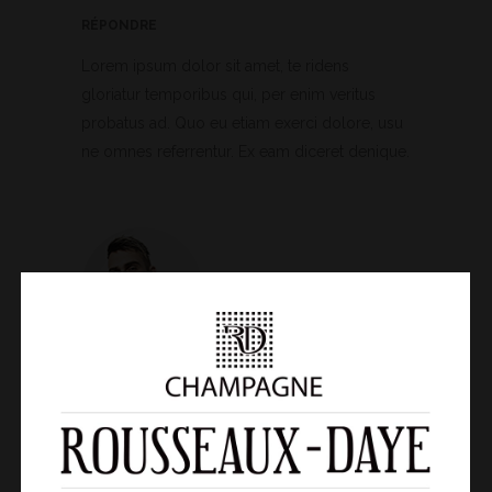
RÉPONDRE
Lorem ipsum dolor sit amet, te ridens
gloriatur temporibus qui, per enim veritus
probatus ad. Quo eu etiam exerci dolore, usu
ne omnes referrentur. Ex eam diceret denique.
IAN BROWN
15 juin 2016 8 h 32 min
RÉPONDRE
Alienum phaedrum torquatos nec eu, vis