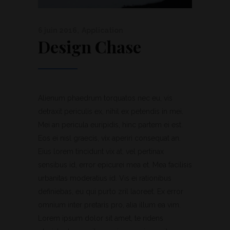
6 juin 2016
Application
Design Chase
Alienum phaedrum torquatos nec eu, vis
detraxit periculis ex, nihil ex petendis in mei.
Mei an pericula euripidis, hinc partem ei est.
Eos ei nisl graecis, vix aperiri consequat an.
Eius lorem tincidunt vix at, vel pertinax
sensibus id, error epicurei mea et. Mea facilisis
urbanitas moderatius id. Vis ei rationibus
definiebas, eu qui purto zril laoreet. Ex error
omnium inter pretaris pro, alia illum ea vim.
Lorem ipsum dolor sit amet, te ridens