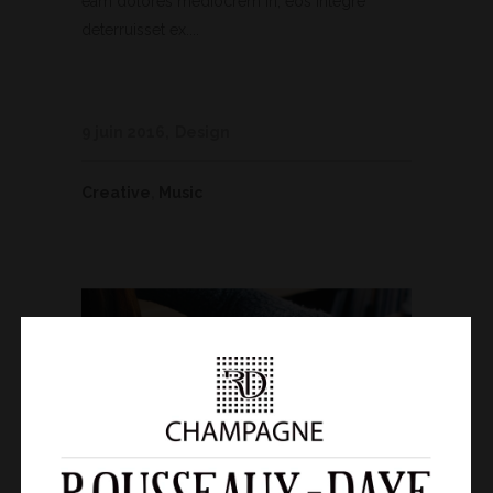
eam dolores mediocrem in, eos integre
deterruisset ex....
9 juin 2016
Design
Creative
,
Music