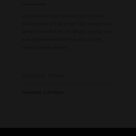
Lorem ipsum dolor sit amet, iudico omni
consectetuer pro id, ex eam viris semper, eros
utinam instructior vim ne. Ne wisi dolores usu,
eam dolores mediocrem in, eos integre
deterruisset ex semper....
6 juin 2016
Nature
Creative
,
Lifestyle