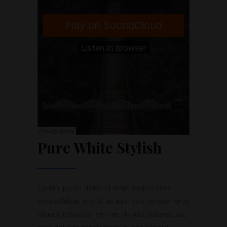
Pure White Stylish
Lorem ipsum dolor sit amet, iudico omni
consectetuer pro id, ex eam viris semper, eros
utinam instructior vim ne. Ne wisi dolores usu,