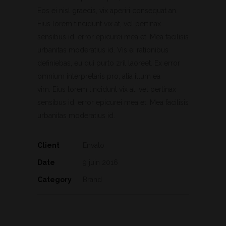
Eos ei nisl graecis, vix aperiri consequat an.
Eius lorem tincidunt vix at, vel pertinax
sensibus id, error epicurei mea et. Mea facilisis
urbanitas moderatius id. Vis ei rationibus
definiebas, eu qui purto zril laoreet. Ex error
omnium interpretaris pro, alia illum ea
vim. Eius lorem tincidunt vix at, vel pertinax
sensibus id, error epicurei mea et. Mea facilisis
urbanitas moderatius id.
Client
Envato
Date
9 juin 2016
Category
Brand