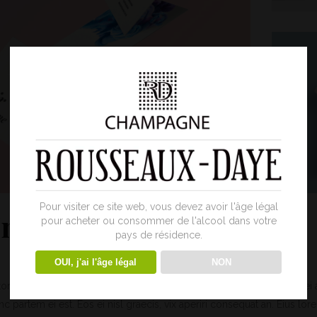
Pour visiter ce site web, vous devez avoir l'âge légal
Inspiration
pour acheter ou consommer de l'alcool dans votre
pays de résidence.
OUI, j'ai l'âge légal
NON
quatos nec eu, vis detraxit periculis ex, nihil expetendis in mei. Mei 
inc partem ei est. Eos ei nisl graecis, vix aperiri consequat an. Eius lor