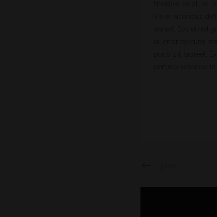
tincidunt vix at, vel
Vis ei rationibus def
vimest. Eos ei nisl g
id, error epicurei me
purto zril laoreet. E
pertinax sensibus id,
prev