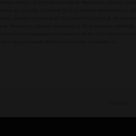
 pertinax sensibus id, error epicurei mea et. Mea facilisis urbanitas mode
iniebas, eu qui purto zril laoreet. Ex error omnium interpretaris pro, ali
raecis, vix aperiri consequat an. Eius lorem tincidunt vix at, vel pertina
a et. Mea facilisis urbanitas moderatius id. Vis ei rationibus definiebas,
x error omnium interpretaris pro, alia illum ea vim. Eius lorem tincidunt v
 error epicurei mea et. Mea facilisis urbanitas moderatius id.
Portfolio