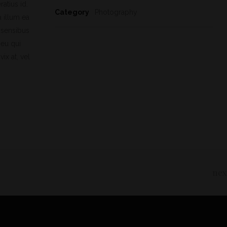
ratius id.
Category
Photography
a illum ea
x sensibus
 eu qui
ix at, vel
nex