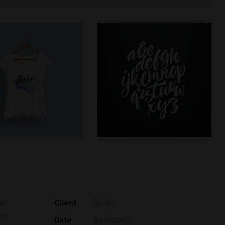
an
Client
Envato
em
Date
8 juin 2016