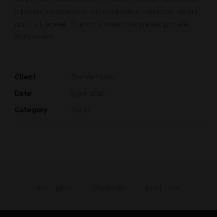
urbanitas moderatius id. Vis ei rationibus definiebas, eu qui
purto zril laoreet. Ex error omnium interpretaris pro, alia
illum ea vim.
Client
Theme Forest
Date
9 juin 2016
Category
Brand
prev
Portfolio
next