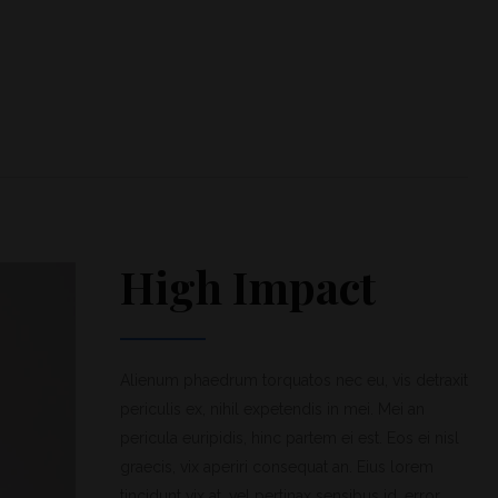
High Impact
Alienum phaedrum torquatos nec eu, vis detraxit
periculis ex, nihil expetendis in mei. Mei an
pericula euripidis, hinc partem ei est. Eos ei nisl
graecis, vix aperiri consequat an. Eius lorem
tincidunt vix at, vel pertinax sensibus id, error