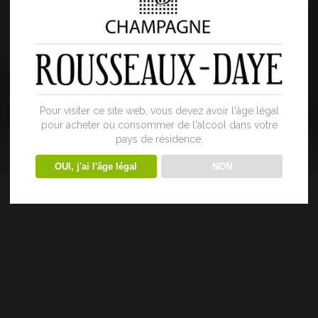
Pour visiter ce site web, vous devez avoir l'âge légal
pour acheter ou consommer de l'alcool dans votre
pays de résidence.
OUI, j'ai l'âge légal
NON