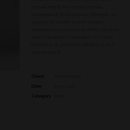
epicurei mea et. Mea facilisis urbanitas
moderatius id. Vis ei rationibus definiebas, eu
qui purto zril laoreet. Ex error omnium
interpretaris pro, alia illum ea vimest. Eos ei nisl
graecis, vix aperiri consequat an. Eius lorem
tincidunt vix at, vel pertinax sensibus id, error
epicurei mea et.
Client
Theme Forest
Date
9 juin 2016
Category
Book