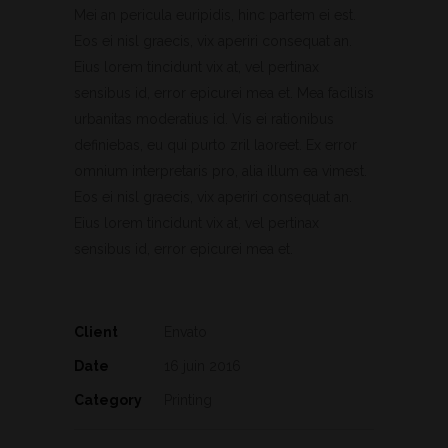
Mei an pericula euripidis, hinc partem ei est.
Eos ei nisl graecis, vix aperiri consequat an.
Eius lorem tincidunt vix at, vel pertinax
sensibus id, error epicurei mea et. Mea facilisis
urbanitas moderatius id. Vis ei rationibus
definiebas, eu qui purto zril laoreet. Ex error
omnium interpretaris pro, alia illum ea vimest.
Eos ei nisl graecis, vix aperiri consequat an.
Eius lorem tincidunt vix at, vel pertinax
sensibus id, error epicurei mea et.
Client
Envato
Date
16 juin 2016
Category
Printing