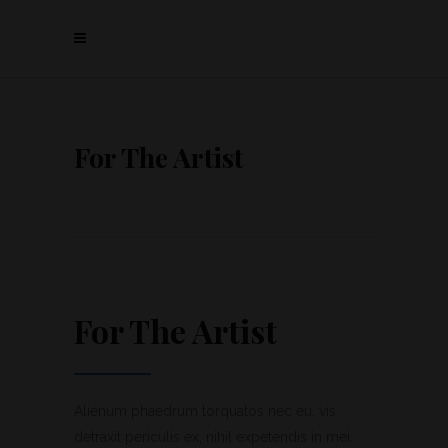
For The Artist
For The Artist
Alienum phaedrum torquatos nec eu, vis
detraxit periculis ex, nihil expetendis in mei.