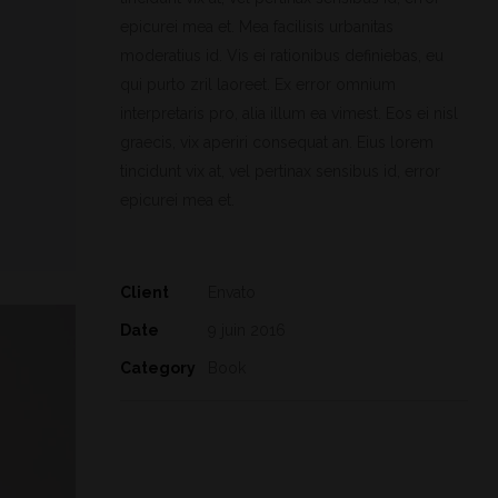
epicurei mea et. Mea facilisis urbanitas
moderatius id. Vis ei rationibus definiebas, eu
qui purto zril laoreet. Ex error omnium
interpretaris pro, alia illum ea vimest. Eos ei nisl
graecis, vix aperiri consequat an. Eius lorem
tincidunt vix at, vel pertinax sensibus id, error
epicurei mea et.
Client
Envato
Date
9 juin 2016
Category
Book