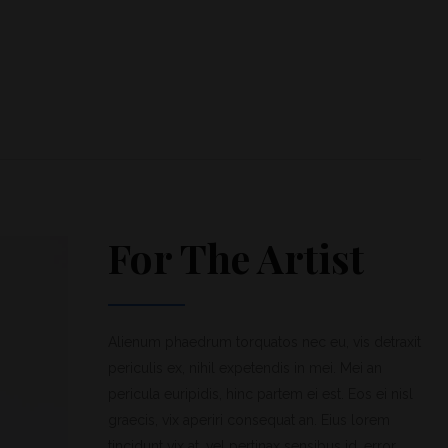
For The Artist
Alienum phaedrum torquatos nec eu, vis detraxit
periculis ex, nihil expetendis in mei. Mei an
pericula euripidis, hinc partem ei est. Eos ei nisl
graecis, vix aperiri consequat an. Eius lorem
tincidunt vix at, vel pertinax sensibus id, error