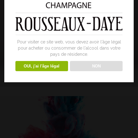
Pour visiter ce site web, vous devez avoir l'âge légal
pour acheter ou consommer de l'alcool dans votre
pays de résidence.
OUI, j'ai l'âge légal
NON