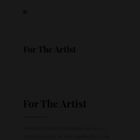
For The Artist
For The Artist
Alienum phaedrum torquatos nec eu, vis
detraxit periculis ex, nihil expetendis in mei.