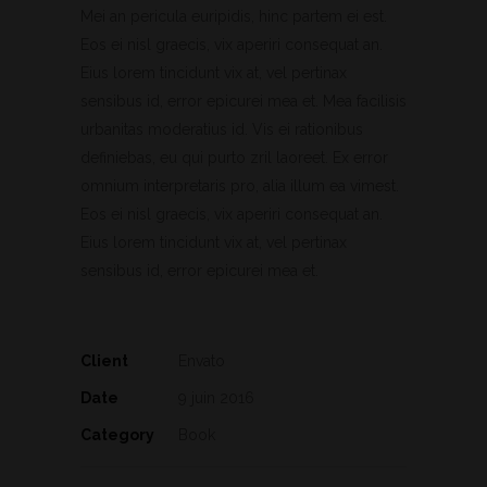
Mei an pericula euripidis, hinc partem ei est.
Eos ei nisl graecis, vix aperiri consequat an.
Eius lorem tincidunt vix at, vel pertinax
sensibus id, error epicurei mea et. Mea facilisis
urbanitas moderatius id. Vis ei rationibus
definiebas, eu qui purto zril laoreet. Ex error
omnium interpretaris pro, alia illum ea vimest.
Eos ei nisl graecis, vix aperiri consequat an.
Eius lorem tincidunt vix at, vel pertinax
sensibus id, error epicurei mea et.
Client
Envato
Date
9 juin 2016
Category
Book