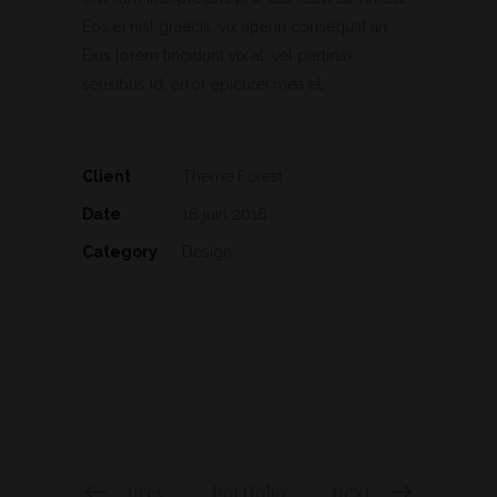
Eos ei nisl graecis, vix aperiri consequat an.
Eius lorem tincidunt vix at, vel pertinax
sensibus id, error epicurei mea et.
Client
Theme Forest
Date
16 juin 2016
Category
Design
prev
Portfolio
next